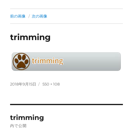
前の画像
次の画像
trimming
投
フ
2018年9月15日
550 × 108
稿
ル
日:
サ
イ
ズ
投
trimming
稿
内で公開