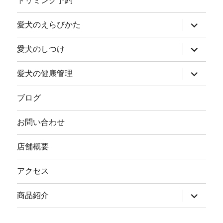
トリミング予約
ュ
ー
を
サ
愛犬のえらびかた
展
ブ
開
メ
ニ
サ
愛犬のしつけ
ュ
ブ
ー
メ
を
ニ
サ
愛犬の健康管理
展
ュ
ブ
開
ー
メ
を
ニ
ブログ
展
ュ
開
ー
を
お問い合わせ
展
開
店舗概要
アクセス
サ
商品紹介
ブ
メ
ニ