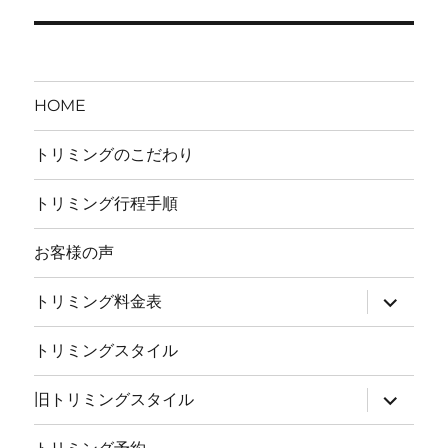
ナ
ビ
ゲ
HOME
ー
トリミングのこだわり
シ
トリミング行程手順
ョ
お客様の声
ン
サ
トリミング料金表
ブ
メ
ニ
トリミングスタイル
ュ
ー
を
サ
旧トリミングスタイル
展
ブ
開
メ
ニ