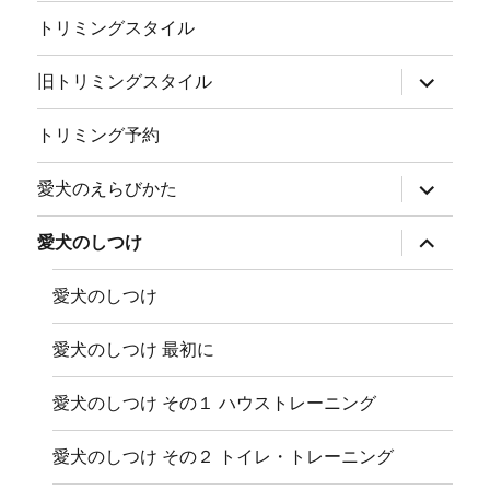
メ
ニ
トリミングスタイル
ュ
ー
を
サ
旧トリミングスタイル
展
ブ
開
メ
ニ
トリミング予約
ュ
ー
を
サ
愛犬のえらびかた
展
ブ
開
メ
ニ
サ
愛犬のしつけ
ュ
ブ
ー
メ
を
ニ
愛犬のしつけ
展
ュ
開
ー
を
愛犬のしつけ 最初に
展
開
愛犬のしつけ その１ ハウストレーニング
愛犬のしつけ その２ トイレ・トレーニング