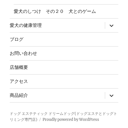
愛犬のしつけ その２０ 犬とのゲーム
サ
愛犬の健康管理
ブ
メ
ニ
ブログ
ュ
ー
を
お問い合わせ
展
開
店舗概要
アクセス
サ
商品紹介
ブ
メ
ニ
ュ
ドッグ エステティック ドリームドッグ(ドッグエステとドッグト
ー
リミング専門店)
Proudly powered by WordPress
を
展