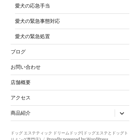
愛犬の応急手当
愛犬の緊急事態対応
愛犬の緊急処置
ブログ
お問い合わせ
店舗概要
アクセス
サ
商品紹介
ブ
メ
ニ
ュ
ドッグ エステティック ドリームドッグ(ドッグエステとドッグト
ー
リミング専門店)
Proudly powered by WordPress