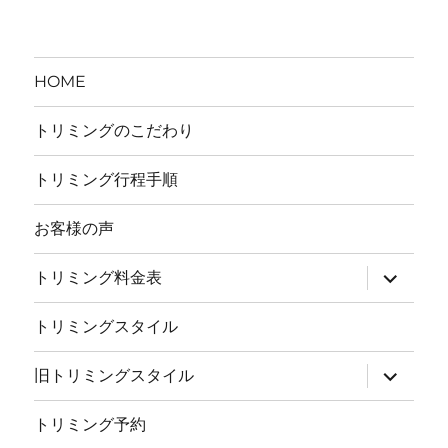
HOME
トリミングのこだわり
トリミング行程手順
お客様の声
サ
トリミング料金表
ブ
メ
ニ
トリミングスタイル
ュ
ー
を
サ
旧トリミングスタイル
展
ブ
開
メ
ニ
トリミング予約
ュ