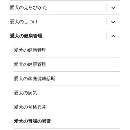
ー
を
サ
愛犬のえらびかた
展
ブ
開
メ
ニ
サ
愛犬のしつけ
ュ
ブ
ー
メ
を
ニ
サ
愛犬の健康管理
展
ュ
ブ
開
ー
メ
を
ニ
愛犬の健康管理
展
ュ
開
ー
を
愛犬の健康管理
展
開
愛犬の家庭健康診断
愛犬の病気
愛犬の骨格異常
愛犬の胃腸の異常