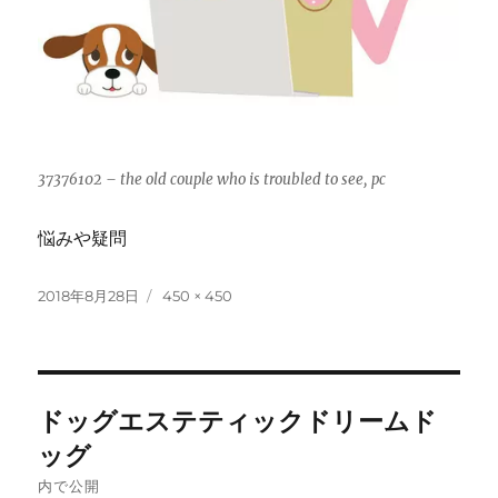
37376102 – the old couple who is troubled to see, pc
悩みや疑問
投
フ
2018年8月28日
450 × 450
稿
ル
日:
サ
イ
ズ
投
ドッグエステティックドリームド
稿
ッグ
ナ
内で公開