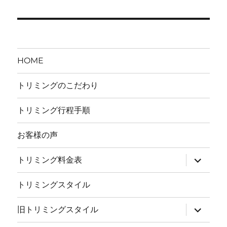
ビ
ゲ
ー
HOME
シ
トリミングのこだわり
ョ
トリミング行程手順
ン
お客様の声
サ
トリミング料金表
ブ
メ
ニ
トリミングスタイル
ュ
ー
を
サ
旧トリミングスタイル
展
ブ
開
メ