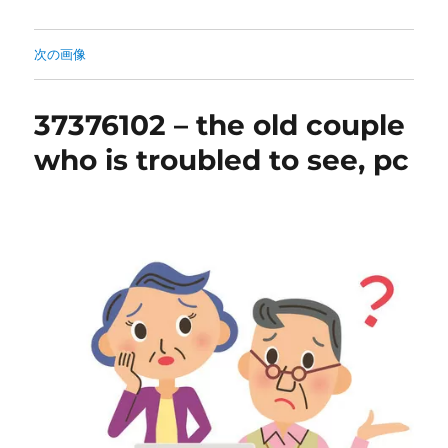
次の画像
37376102 – the old couple
who is troubled to see, pc