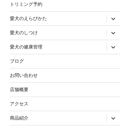
ニ
トリミング予約
ュ
ー
を
サ
愛犬のえらびかた
展
ブ
開
メ
ニ
サ
愛犬のしつけ
ュ
ブ
ー
メ
を
ニ
サ
愛犬の健康管理
展
ュ
ブ
開
ー
メ
を
ニ
ブログ
展
ュ
開
ー
を
お問い合わせ
展
開
店舗概要
アクセス
サ
商品紹介
ブ
メ