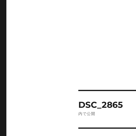
投
DSC_2865
稿
内で公開
ナ
ビ