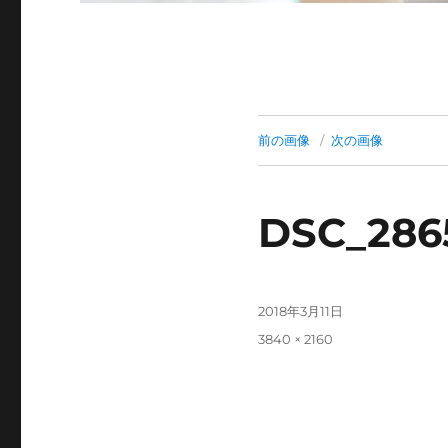
前の画像
次の画像
DSC_286
投
2018年3月11日
稿
フ
3840 × 2160
日:
ル
サ
イ
ズ