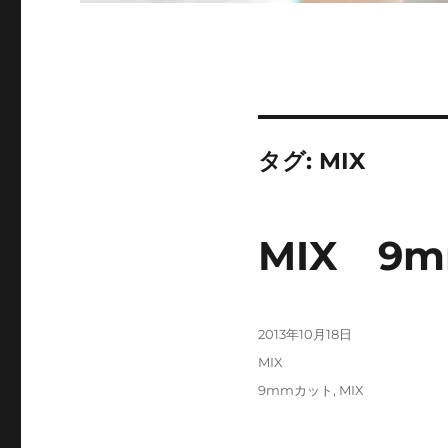
タグ:
MIX
MIX 9
投
2013年10月18日
稿
カ
MIX
日:
テ
タ
9mmカット
,
MIX
ゴ
グ
リ
ー