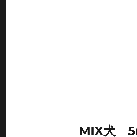
グ
リ
ー
MIX犬 5