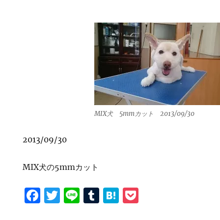
o
k
MIX犬 5mmカット 2013/09/30
2013/09/30
MIX犬の5mmカット
F
T
Li
T
H
P
a
w
n
u
at
o