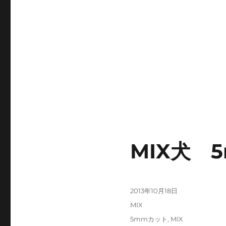
MIX犬 5
投
2013年10月18日
稿
カ
MIX
日:
テ
タ
5mmカット
,
MIX
ゴ