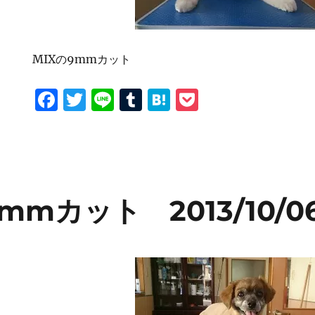
MIXの9mmカット
F
T
Li
T
H
P
a
w
n
u
at
o
c
it
e
m
e
c
e
te
bl
n
k
b
r
r
a
et
mmカット 2013/10/0
o
o
k