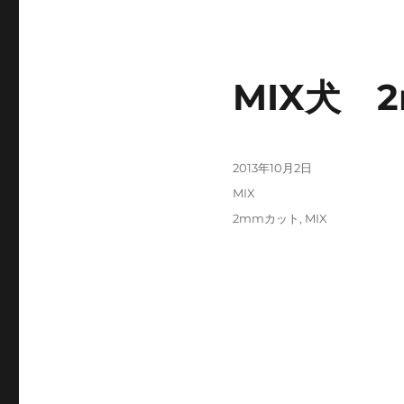
MIX犬 2
投
2013年10月2日
稿
カ
MIX
日:
テ
タ
2mmカット
,
MIX
ゴ
グ
リ
ー