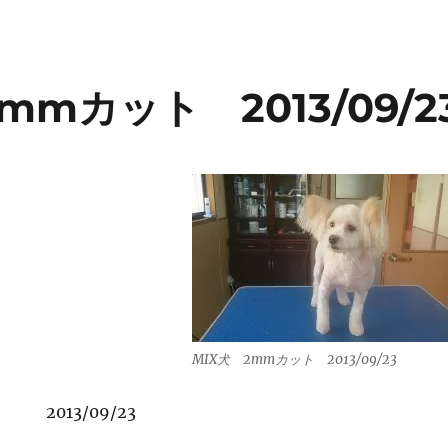
c
it
e
m
e
c
e
te
bl
n
k
b
r
r
a
et
mmカット 2013/09/2
o
o
k
MIX犬 2mmカット 2013/09/23
2013/09/23