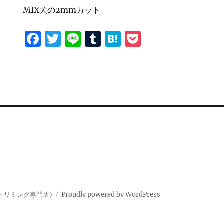
MIX犬の2mmカット
F
T
Li
T
H
P
a
w
n
u
at
o
c
it
e
m
e
c
e
te
bl
n
k
b
r
r
a
et
o
o
k
トリミング専門店)
Proudly powered by WordPress