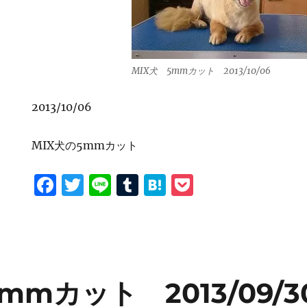
MIX犬 5mmカット 2013/10/06
2013/10/06
MIX犬の5mmカット
F
T
Li
T
H
P
a
w
n
u
at
o
c
it
e
m
e
c
e
te
bl
n
k
b
r
r
a
et
mmカット 2013/09/3
o