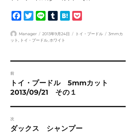
F
T
Li
T
H
P
a
w
n
u
at
o
c
it
e
m
e
c
投
投
カ
タ
Manager
2013年9月24日
トイ・プードル
3mmカ
稿
稿
テ
グ
ット
,
トイ・プードル
,
ホワイト
e
te
bl
n
k
者
日:
ゴ
b
r
r
a
et
リ
ー
o
投
o
前
稿
k
トイ・プードル 5mmカット
前
の
2013/09/21 その１
ナ
投
ビ
稿:
ゲ
次
ダックス シャンプー
次
ー