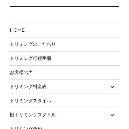
の
シ
投
稿:
ョ
HOME
ン
トリミングのこだわり
トリミング行程手順
お客様の声
サ
トリミング料金表
ブ
メ
ニ
トリミングスタイル
ュ
ー
を
サ
旧トリミングスタイル
展
ブ
開
メ
ニ
トリミング予約