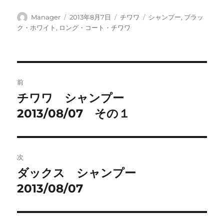
a
w
n
u
at
o
c
it
e
m
e
c
投
投
カ
タ
Manager
2013年8月7日
チワワ
シャンプー
,
ブラッ
稿
稿
テ
グ
ク・ホワイト
,
ロング・コート・チワワ
e
te
bl
n
k
者
日:
ゴ
b
r
r
a
et
リ
ー
o
投
o
前
稿
k
チワワ シャンプー
前
の
2013/08/07 その１
ナ
投
ビ
稿:
ゲ
次
ダックス シャンプー
次
ー
の
2013/08/07
シ
投
稿:
ョ