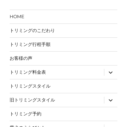
ン
HOME
トリミングのこだわり
トリミング行程手順
お客様の声
サ
トリミング料金表
ブ
メ
ニ
トリミングスタイル
ュ
ー
を
サ
旧トリミングスタイル
展
ブ
開
メ
ニ
トリミング予約
ュ
ー
を
サ