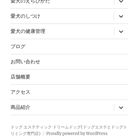
愛犬のえらびかた
展
ブ
開
メ
ニ
サ
愛犬のしつけ
ュ
ブ
ー
メ
を
ニ
サ
愛犬の健康管理
展
ュ
ブ
開
ー
メ
を
ニ
ブログ
展
ュ
開
ー
を
お問い合わせ
展
開
店舗概要
アクセス
サ
商品紹介
ブ
メ
ニ
ュ
ドッグ エステティック ドリームドッグ(ドッグエステとドッグト
ー
リミング専門店)
Proudly powered by WordPress
を