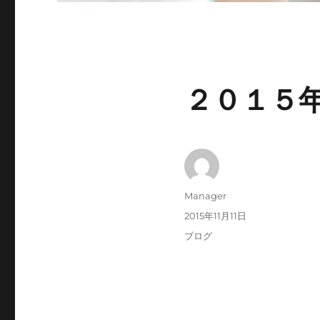
２０１５年
投
Manager
稿
投
2015年11月11日
者
稿
カ
ブログ
日:
テ
ゴ
リ
ー