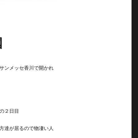
国
でサンメッセ香川で開かれ
の２日目
方達が居るので物凄い人