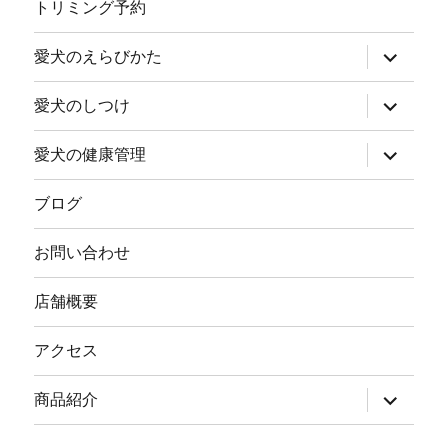
ニ
トリミング予約
ュ
ー
を
サ
愛犬のえらびかた
展
ブ
開
メ
ニ
サ
愛犬のしつけ
ュ
ブ
ー
メ
を
ニ
サ
愛犬の健康管理
展
ュ
ブ
開
ー
メ
を
ニ
ブログ
展
ュ
開
ー
を
お問い合わせ
展
開
店舗概要
アクセス
サ
商品紹介
ブ
メ
ニ