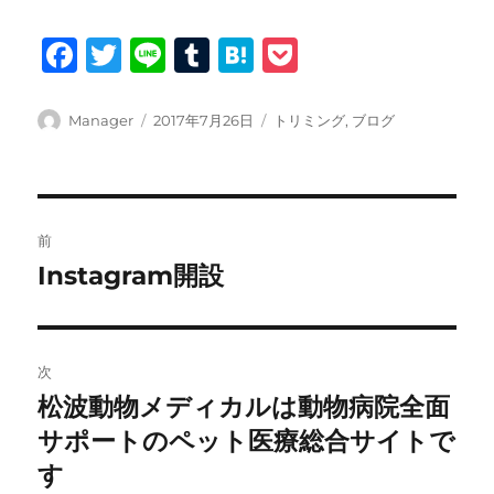
F
T
Li
T
H
P
a
w
n
u
at
o
c
it
e
m
e
c
投
投
カ
Manager
2017年7月26日
トリミング
,
ブログ
稿
稿
テ
e
te
bl
n
k
者
日:
ゴ
b
r
r
a
et
リ
ー
投
o
前
o
稿
Instagram開設
前
k
の
ナ
投
ビ
稿:
次
ゲ
松波動物メディカルは動物病院全面
次
の
サポートのペット医療総合サイトで
ー
投
す