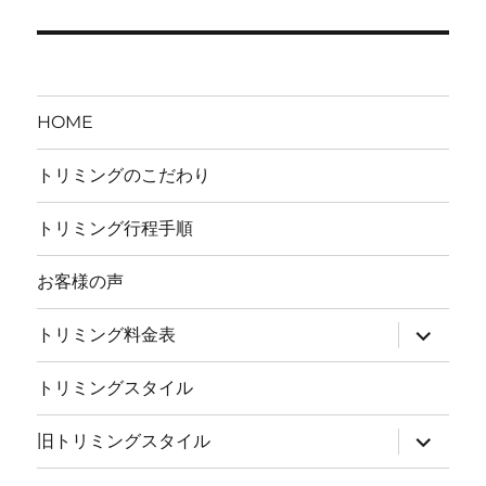
シ
稿:
ョ
ン
HOME
トリミングのこだわり
トリミング行程手順
お客様の声
サ
トリミング料金表
ブ
メ
ニ
トリミングスタイル
ュ
ー
を
サ
旧トリミングスタイル
展
ブ
開
メ