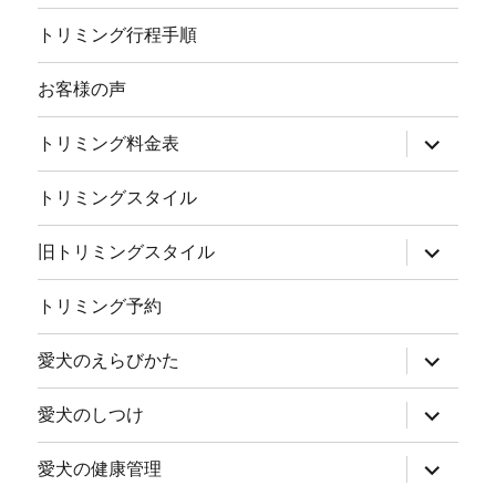
トリミング行程手順
お客様の声
サ
トリミング料金表
ブ
メ
ニ
トリミングスタイル
ュ
ー
を
サ
旧トリミングスタイル
展
ブ
開
メ
ニ
トリミング予約
ュ
ー
を
サ
愛犬のえらびかた
展
ブ
開
メ
ニ
サ
愛犬のしつけ
ュ
ブ
ー
メ
を
ニ
サ
愛犬の健康管理
展
ュ
ブ