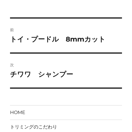
e
te
bl
n
k
者
日:
ゴ
b
r
r
a
et
リ
ー
o
投
o
前
稿
k
トイ・プードル 8mmカット
前
の
ナ
投
ビ
稿:
次
ゲ
チワワ シャンプー
次
の
ー
投
シ
稿:
ョ
HOME
ン
トリミングのこだわり