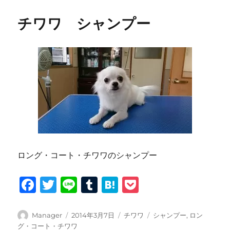
チワワ シャンプー
ロング・コート・チワワのシャンプー
F
T
Li
T
H
P
a
w
n
u
at
o
c
it
e
m
e
c
投
投
カ
タ
Manager
2014年3月7日
チワワ
シャンプー
,
ロン
稿
稿
テ
グ
グ・コート・チワワ