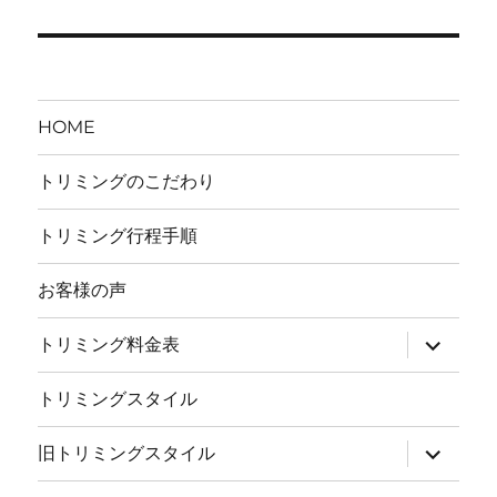
シ
投
稿:
ョ
ン
HOME
トリミングのこだわり
トリミング行程手順
お客様の声
サ
トリミング料金表
ブ
メ
ニ
トリミングスタイル
ュ
ー
を
サ
旧トリミングスタイル
展
ブ
開
メ