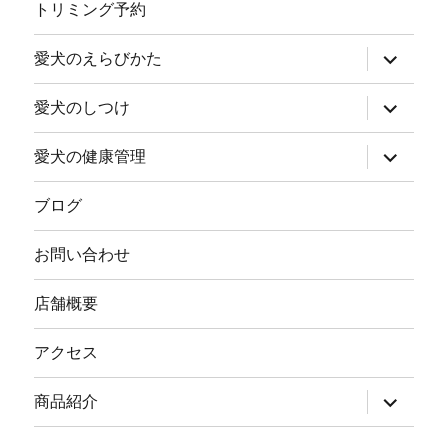
ニ
トリミング予約
ュ
ー
を
サ
愛犬のえらびかた
展
ブ
開
メ
ニ
サ
愛犬のしつけ
ュ
ブ
ー
メ
を
ニ
サ
愛犬の健康管理
展
ュ
ブ
開
ー
メ
を
ニ
ブログ
展
ュ
開
ー
を
お問い合わせ
展
開
店舗概要
アクセス
サ
商品紹介
ブ
メ
ニ