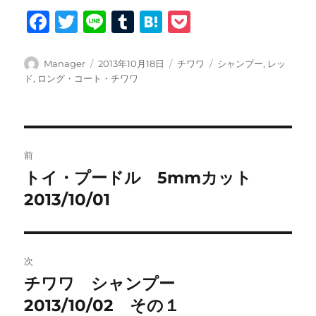
F
T
Li
T
H
P
a
w
n
u
at
o
c
it
e
m
e
c
投
投
カ
タ
Manager
2013年10月18日
チワワ
シャンプー
,
レッ
稿
稿
テ
グ
ド
,
ロング・コート・チワワ
e
te
bl
n
k
者
日:
ゴ
b
r
r
a
et
リ
ー
o
投
o
前
稿
k
トイ・プードル 5mmカット
前
の
2013/10/01
ナ
投
ビ
稿:
ゲ
次
チワワ シャンプー
次
ー
の
2013/10/02 その１