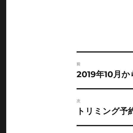
投
前
稿
2019年10
前
の
ナ
投
ビ
稿:
次
ゲ
トリミング予
次
の
ー
投