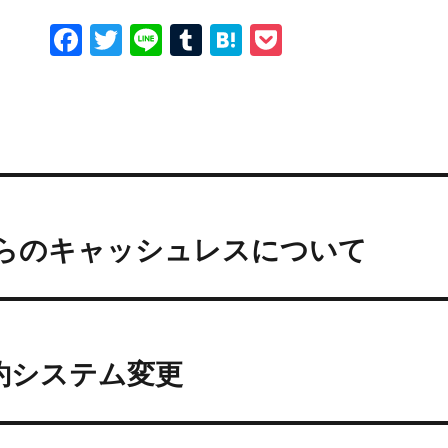
F
T
Li
T
H
P
a
w
n
u
at
o
c
it
e
m
e
c
e
te
bl
n
k
b
r
r
a
et
o
o
月からのキャッシュレスについて
k
約システム変更