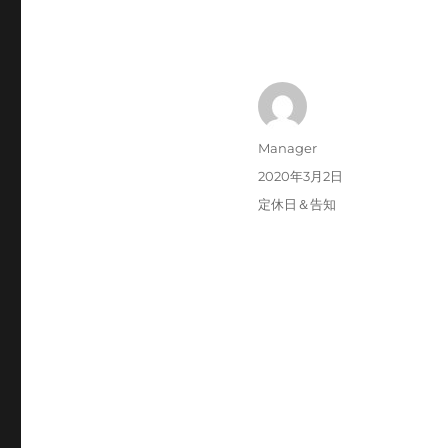
投
Manager
稿
投
2020年3月2日
者
稿
カ
定休日＆告知
日:
テ
ゴ
リ
ー